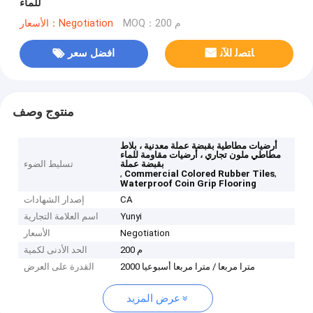
للماء
MOQ：200 م
الأسعار：Negotiation
ﺎﺘﺼﻟ ﺍﻶﻧ
افضل سعر
منتوج وصف
أرضيات مطاطية بقبضة عملة معدنية ، بلاط
مطاطي ملون تجاري ، أرضيات مقاومة للماء
بقبضة عملة
تسليط الضوء
,
,
Commercial Colored Rubber Tiles
Waterproof Coin Grip Flooring
CA
إصدار الشهادات
Yunyi
اسم العلامة التجارية
Negotiation
الأسعار
200 م
الحد الأدنى لكمية
2000 مترا مربعا / مترا مربعا أسبوعيا
القدرة على العرض
عرض المزيد