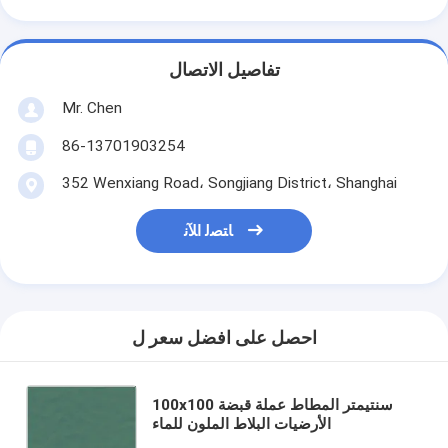
تفاصيل الاتصال
Mr. Chen
86-13701903254
352 Wenxiang Road، Songjiang District، Shanghai
ﺎﺘﺼﻟ ﺍﻶﻧ
احصل على افضل سعر ل
100x100 سنتيمتر المطاط عملة قبضة
الأرضيات البلاط الملون للماء