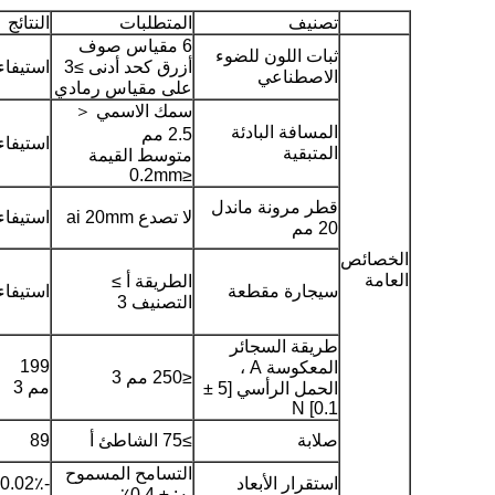
تصنيف
المتطلبات
النتائج
6 مقياس صوف
ثبات اللون للضوء
أزرق كحد أدنى ≥3
استيفاء
الاصطناعي
على مقياس رمادي
سمك الاسمي ＜
المسافة البادئة
2.5 مم
استيفاء
المتبقية
متوسط ​​القيمة
≤0.2mm
قطر مرونة ماندل
لا تصدع ai 20mm
استيفاء
20 مم
الخصائص
العامة
الطريقة أ ≥
سيجارة مقطعة
استيفاء
التصنيف 3
طريقة السجائر
199
المعكوسة A ،
≤250 مم 3
مم 3
الحمل الرأسي [5 ±
0.1] N
صلابة
≥75 الشاطئ أ
89
التسامح المسموح
استقرار الأبعاد
-0.02٪
به: ± 0.4٪