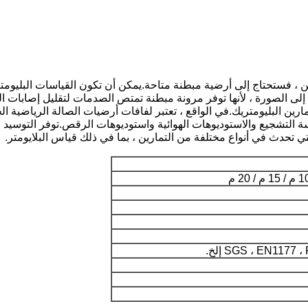
تمرين ، فستحتاج إلى أرضية مبطنة متاحة.يمكن أن تكون القياسات البل
صلب.هذا هو المكان الذي تدخل فيه أرضياتنا المطاطية 3/8 إلى الصورة ، لأنها توفر مرونة مبطنة تمتص ال
 تمارين البليومتريك.في الواقع ، تعتبر لفافات أرضيات الصالة الرياضي
 التشجيع والاستوديوهات الهوائية واستوديوهات الرقص.توفر التوسيد ا
ي تحدث في أنواع مختلفة من التمارين ، بما في ذلك قياس البلايومتر.
SGS ، EN117 إلخ.