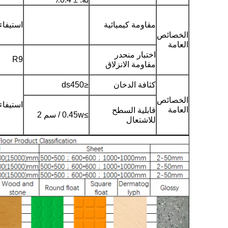
مقاومة كيميائية
استيفاء
الخصائص
العامة
اختبار منحدر
R9
مقاومة الانزلاق
كثافة الدخان
≤ds450
الخصائص
استيفاء
العامة
قابلية السطح
≥0.45w / سم 2
للاشتعال