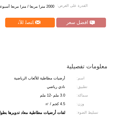
القدرة على العرض:
2000 مترا مربعا / مترا مربعا أسبوعيا
افضل سعر
ﺎﺘﺼﻟ ﺍﻶﻧ
معلومات تفصيلية
اسم:
أرضيات مطاطية للألعاب الرياضية
تطبيق:
نادي رياضي
سماكة:
3.0 ملم -12 ملم
وزن:
4.5 كجم / ㎡
تسليط الضوء:
لفات أرضيات مطاطية معاد تدويرها بطول 15 متر