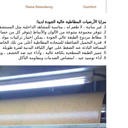
مزايا الأرضيات المطاطية عالية الجودة لدينا:
1. غير سامة ، لا طعم له ، مناسبة للمشاهد الداخلية.مثل المستشفيات والمطارات.
2. تتوفر مجموعة متنوعة من الألوان والأنماط (يتوفر كل من حصائر الأرضية وجزيئات EPDM)
3. مطاط مزدوج الطبقة عالي الجودة ، يمكن اختيار تركيبات مواد مختلفة وفقًا للميزانية
4. قدرة التحميل الضاغطة للسجادة المطاطية أعلى من تلك الخاصة بسجادة الأرضية PVC ، ولن يكون هناك أي شيء
المسافة البادئة عند الضغط على جهاز اللياقة البدنية لفترة طويلة.
5. تتميز الطبقة السطحية بكثافة عالية ، وأداء جيد ضد الحشف ، ورصف جميل
6. أداء توسيد جيد ، امتصاص الصدمات ومقاومة التآكل