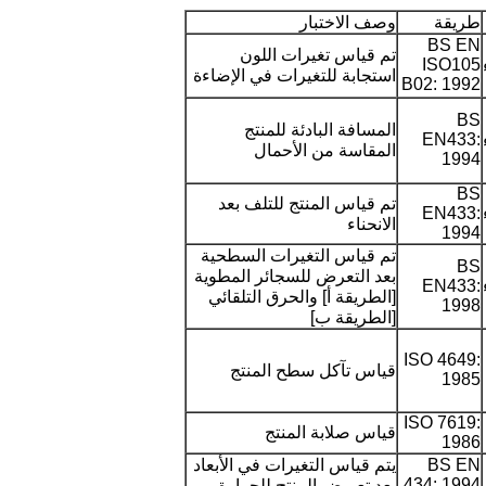
طريقة
وصف الاختبار
BS EN
تم قياس تغيرات اللون
ISO105
استجابة للتغيرات في الإضاءة
B02: 1992
BS
المسافة البادئة للمنتج
EN433:
المقاسة من الأحمال
1994
BS
تم قياس المنتج للتلف بعد
EN433:
الانحناء
1994
تم قياس التغيرات السطحية
BS
بعد التعرض للسجائر المطوية
EN433:
[الطريقة أ] والحرق التلقائي
1998
[الطريقة ب]
اترك رسالة
ISO 4649:
قياس تآكل سطح المنتج
1985
ISO 7619:
قياس صلابة المنتج
1986
BS EN
يتم قياس التغيرات في الأبعاد
434: 1994
بعد تعريض المنتج للحرارة