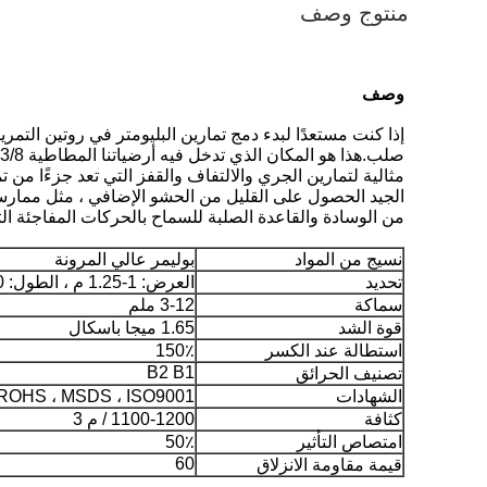
منتوج وصف
وصف
إذا كنت مستعدًا لبدء دمج تمارين البليومتر في روتين ال
مثالية لتمارين الجري والالتفاف والقفز التي تعد جزءًا من
الجيد الحصول على القليل من الحشو الإضافي ، مثل ممارسة
من الوسادة والقاعدة الصلبة للسماح بالحركات المفاجئة الت
نسيج من المواد
بوليمر عالي المرونة
تحديد
العرض: 1-1.25 م ، الطول: 10 م / 15 م / 20 م
سماكة
3-12 ملم
قوة الشد
1.65 ميجا باسكال
استطالة عند الكسر
150٪
B2 B1
تصنيف الحرائق
الشهادات
7 ، ROHS ، MSDS ، ISO9001
كثافة
1100-1200 / م 3
امتصاص التأثير
50٪
60
قيمة مقاومة الانزلاق