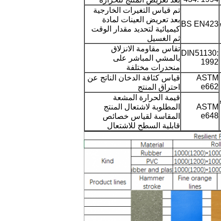
تم قياس التغيرات الخارجية
بعد تعريض العينات لمادة
BS EN423
كيميائية لتحديد مقدار الوقت
ثم الغسيل
تقاس مقاومة الانزلاق
DIN51130:
بالمشي المباشر على
1992
منحدرات مختلفة
إرسال
ASTM
قياس كثافة الدخان الناتج عن
e662
احتراق المنتج
قيمة الحرارة المشعة
ASTM
المطلوبة لاشتعال المنتج
e648
المقاسة لقياس خصائص
قابلية السطح للاشتعال