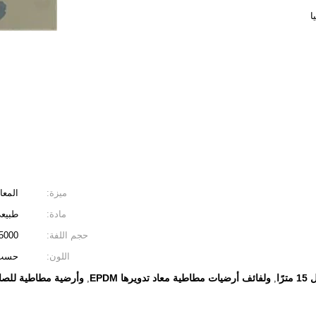
ميزة:
المعا
مادة:
طبيعي 
حجم اللفة:
15000 مم * 1220 مم * (3-12) م
اللون:
حسب 
ًا
ولفائف أرضيات مطاطية معاد تدويرها EPDM
وأرضية مطاطية للصالة 
,
,