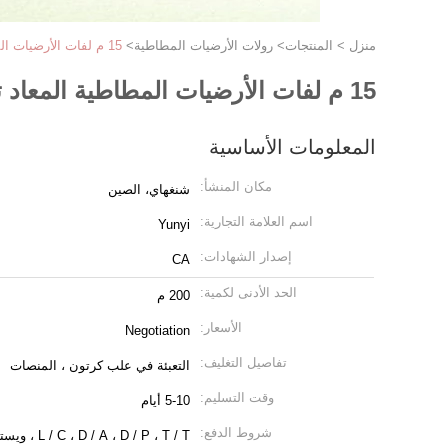
منزل
>
المنتجات
>
رولات الأرضيات المطاطية
>
15 م لفات الأرضيات المطاطية المعاد تدويرها ، أرضيات مطاطية للألعاب الرياضية
15 م لفات الأرضيات المطاطية المعاد تدويرها ، أرضيات مطاطية للألعاب الرياضية
المعلومات الأساسية
مكان المنشأ:
شنغهاي، الصين
اسم العلامة التجارية:
Yunyi
إصدار الشهادات:
CA
الحد الأدنى لكمية:
200 م
الأسعار:
Negotiation
تفاصيل التغليف:
التعبئة في علب كرتون ، المنصات
وقت التسليم:
5-10 أيام
شروط الدفع:
L / C ، D / A ، D / P ، T / T ، ويسترن يونيون ، موني جرام