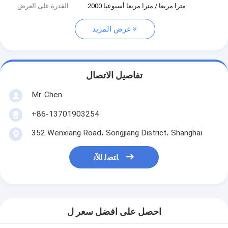
2000 مترا مربعا / مترا مربعا أسبوعيا
القدرة على العرض
عرض المزيد
تفاصيل الاتصال
Mr. Chen
+86-13701903254
352 Wenxiang Road، Songjiang District، Shanghai
ﺎﺘﺼﻟ ﺍﻶﻧ
احصل على افضل سعر ل