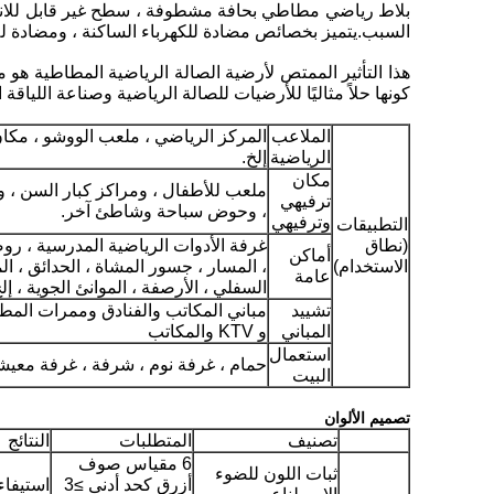
السبب.يتميز بخصائص مضادة للكهرباء الساكنة ، ومضادة ل
هذا التأثير الممتص لأرضية الصالة الرياضية المطاطية هو
كونها حلاً مثاليًا للأرضيات للصالة الرياضية وصناعة اللياقة
الملاعب
المركز الرياضي ، ملعب الووشو ، مكان
الرياضية
إلخ.
مكان
ملعب للأطفال ، ومراكز كبار السن ، 
ترفيهي
، وحوض سباحة وشاطئ آخر.
وترفيهي
التطبيقات
(نطاق
غرفة الأدوات الرياضية المدرسية ، روضة
أماكن
الاستخدام)
، المسار ، جسور المشاة ، الحدائق ، ا
عامة
السفلي ، الأرصفة ، الموانئ الجوية ، إلخ
تشييد
مباني المكاتب والفنادق وممرات المط
المباني
و KTV والمكاتب
استعمال
حمام ، غرفة نوم ، شرفة ، غرفة معيش
البيت
تصميم الألوان
تصنيف
المتطلبات
النتائج
6 مقياس صوف
ثبات اللون للضوء
أزرق كحد أدنى ≥3
استيفاء