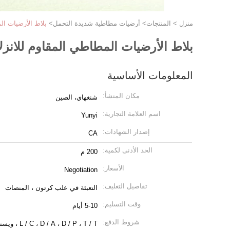
منزل
>
المنتجات
>
أرضيات مطاطية شديدة التحمل
>
بلاط الأرضيات المطا
بلاط الأرضيات المطاطي المقاوم للانزلاق شدي
المعلومات الأساسية
مكان المنشأ:
شنغهاي، الصين
اسم العلامة التجارية:
Yunyi
إصدار الشهادات:
CA
الحد الأدنى لكمية:
200 م
الأسعار:
Negotiation
تفاصيل التغليف:
التعبئة في علب كرتون ، المنصات
وقت التسليم:
5-10 أيام
شروط الدفع:
L / C ، D / A ، D / P ، T / T ، ويسترن يونيون ، موني جرام