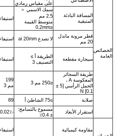
الاصطناعي
على مقياس رمادي
سمك الاسمي ＜
المسافة البادئة
2.5 مم
استيفاء
المتبقية
متوسط ​​القيمة
≤0.2mm
قطر مرونة ماندل
لا تصدع ai 20mm
استيفاء
20 مم
الخصائص
العامة
الطريقة أ ≥
سيجارة مقطعة
استيفاء
التصنيف 3
طريقة السجائر
199
المعكوسة A ،
≤250 مم 3
مم 3
الحمل الرأسي [5 ±
0.1] N
صلابة
≥75 الشاطئ أ
89
مسموح بالتسامح:
استقرار الأبعاد
-0.02٪
± 0.4٪
مقاومة كيميائية
استيفاء
الخصائص