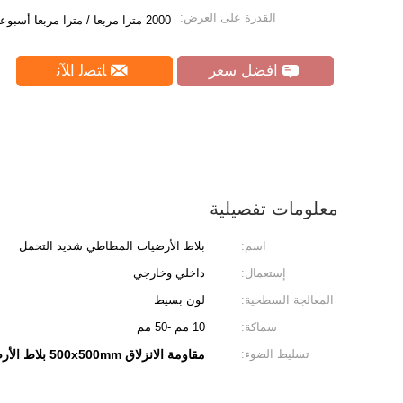
القدرة على العرض:
2000 مترا مربعا / مترا مربعا أسبوعيا
افضل سعر
ﺎﺘﺼﻟ ﺍﻶﻧ
معلومات تفصيلية
اسم:
بلاط الأرضيات المطاطي شديد التحمل
إستعمال:
داخلي وخارجي
المعالجة السطحية:
لون بسيط
سماكة:
10 مم -50 مم
تسليط الضوء:
مقاومة الانزلاق 500x500mm بلاط الأرضيات المطاطية الثقيلة