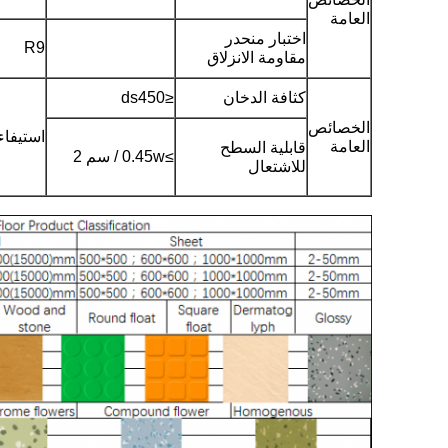
العامة
اختبار منحدر
R9
مقاومة الانزلاق
كثافة الدخان
≤ds450
الخصائص
استيفاء
العامة
قابلية السطح
≥0.45w / سم 2
للاشتعال