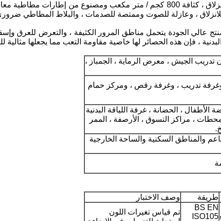
لانزلاق ، وعازلة للصوت وممتصة للصدمات ، والبلاط المطاطي ضروري
 منتج عالي الجودة يتحمل مناطق المرور الكثيفة ، والتعرض للعرق وإس
 البدنية ، فإن هذه الحصائر لها خاصية مقاومة التعب مما يجعلها مثالية ل
 تدريب الجيش ، معرض الرماية ، الجمباز ،
وغرفة تدريب ، وغرفة رقص ، ومركز حمام
 الأطفال ، الحضانة ، غرفة اللياقة البدنية
لمحطات ، مراكز التسوق ، الأرصفة ، الممر
.
اعم والمناطق السكنية والساحة الخارجية
اترك رسالة
ة
طريقة
وصف الاختبار
BS EN
تم قياس تغيرات اللون
ISO105