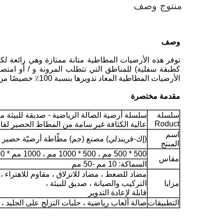
منتوج وصف
وصف
توفر هذه الأرضيات المطاطية متانة ممتازة وهي رائعة لكل 
كطبقة سفلية) للمناطق التي تتطلب المرونة و / أو امتصا
الأرضيات المطاطية المعاد تدويرها بنسبة 100٪ خصيصًا من أجل المتانة ، كما أنها تعمل بمثابة حاجز فعال ضد الاهتزازات الصوتية.
مقدمة مختصرة
سلسلة
Roduct
عالية الكثافة غير سامة من المطاط الحصير لفات
اسم
(إك-فريندلي) مصنع (جم) مطّاطة أرضيّة حصير
المنتج
500 * 500 مم ، 500 * 1000 مم ، 1000 مم * 1000 مم * 15 مم
مقاس
السماكة: 10 مم -50 مم
مضاد للضغط ، مضاد للانزلاق ، مقاوم للاهترا
مزايا
التركيب والصيانة ، صديق للبيئة ،
قابلة لإعادة التدوير
التطبيقات
صالة ألعاب رياضية ، حلبات التزلج على الجليد ، ا