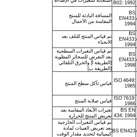
استجابة للتغيرات في الإضاءة
B02: 1992
BS
المسافة البادئة للمنتج
EN433:
المقاسة من الأحمال
1994
BS
تم قياس المنتج للتلف بعد
EN433:
الانحناء
1994
إرسال
تم قياس التغيرات السطحية
BS
بعد التعرض للسجائر المطوية
EN433:
[الطريقة أ] والحرق التلقائي
1998
[الطريقة ب]
ISO 4649:
قياس تآكل سطح المنتج
1985
ISO 7619:
قياس صلابة المنتج
1986
BS EN
تغيرات الأبعاد المقاسة بعد
434: 1994
تعريض المنتج للحرارة
تم قياس التغيرات الخارجية
بعد تعريض العينات لمادة
BS EN423
كيميائية لتحديد مقدار الوقت