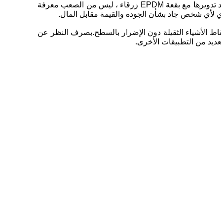
بلاط رياضي مطاطي بحافة مشطوفة ، سطح غير قابل للانزلاق ، كثافة 800 كجم / متر مكعب ومصنوع من إطارات مطاطية معاد تدويرها مع بقعة EPDM زرقاء ، ليس من الصعب معرفة
 لأي شخص جاد بشأن الجودة والقيمة مقابل المال.
قاط الأشياء الثقيلة دون الإضرار بالسطح.بصرف النظر عن
لعديد من التطبيقات الأخرى.