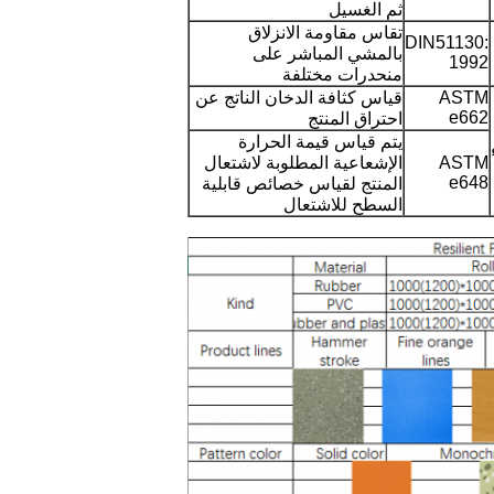
ثم الغسيل
تقاس مقاومة الانزلاق
DIN51130:
بالمشي المباشر على
1992
منحدرات مختلفة
ASTM
قياس كثافة الدخان الناتج عن
e662
احتراق المنتج
يتم قياس قيمة الحرارة
ASTM
الإشعاعية المطلوبة لاشتعال
e648
المنتج لقياس خصائص قابلية
السطح للاشتعال