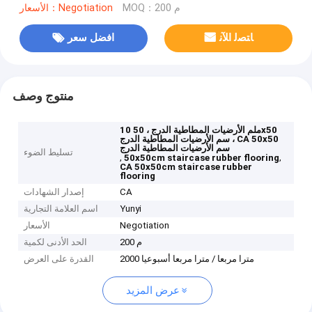
MOQ：200 م
الأسعار：Negotiation
ﺎﺘﺼﻟ ﺍﻶﻧ
افضل سعر
منتوج وصف
10 ملم الأرضيات المطاطية الدرج ، 50x50
سم الأرضيات المطاطية الدرج ، CA 50x50
سم الأرضيات المطاطية الدرج
تسليط الضوء
,
,
50x50cm staircase rubber flooring
CA 50x50cm staircase rubber
flooring
CA
إصدار الشهادات
Yunyi
اسم العلامة التجارية
Negotiation
الأسعار
200 م
الحد الأدنى لكمية
2000 مترا مربعا / مترا مربعا أسبوعيا
القدرة على العرض
عرض المزيد