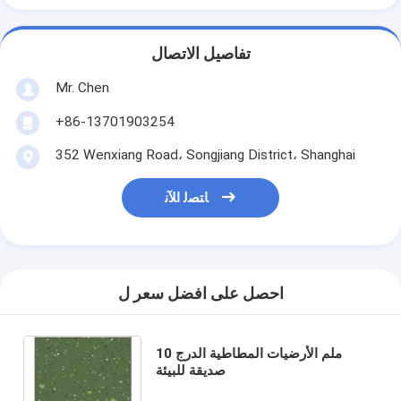
تفاصيل الاتصال
Mr. Chen
+86-13701903254
352 Wenxiang Road، Songjiang District، Shanghai
ﺎﺘﺼﻟ ﺍﻶﻧ
احصل على افضل سعر ل
10 ملم الأرضيات المطاطية الدرج
صديقة للبيئة