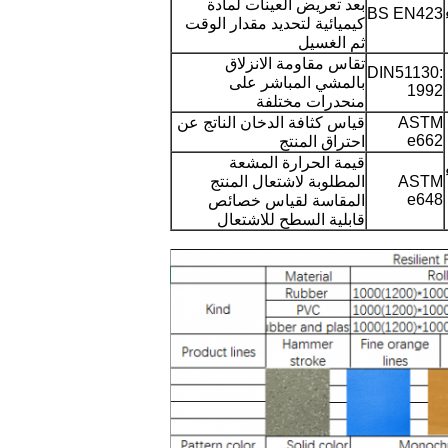
بعد تعريض العينات لمادة
BS EN423
كيميائية لتحديد مقدار الوقت
ثم الغسيل
تقاس مقاومة الانزلاق
DIN51130:
بالمشي المباشر على
1992
منحدرات مختلفة
ASTM
قياس كثافة الدخان الناتج عن
e662
احتراق المنتج
قيمة الحرارة المشعة
ASTM
المطلوبة لاشتعال المنتج
e648
المقاسة لقياس خصائص
قابلية السطح للاشتعال