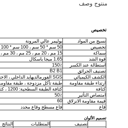
منتوج وصف
تخصيص
نسيج من المواد
بوليمر عالي المرونة
تخصيص
50 سم * 50 سم ، 100 سم * 100 سم
سماكة
15 مم ، 20 مم ، 25 مم ، 30 مم ، 35 مم ، 40 مم ، 45 مم ، 50 مم
قوة الشد
1.65 ميجا باسكال
استطالة عند الكسر
150٪
B2 B1
تصنيف الحرائق
الكشف الكيميائي
SGS الفورمالديهايد الداخلي ، الاختبار الوطني ، اختبار مقاومة الحريق
ارتداء طبقة مقاومة
طبقة تآكل مزدوجة ، طبقة مقاومة للت
كثافة
كثافة الطبقة السطحية: 1200 ، كثافة القاع: 800
امتصاص التأثير
50٪
60
قيمة مقاومة الانزلاق
قاع
قاع مسطح وقاع مخدد
تصميم الألوان
تصنيف
المتطلبات
النتائج