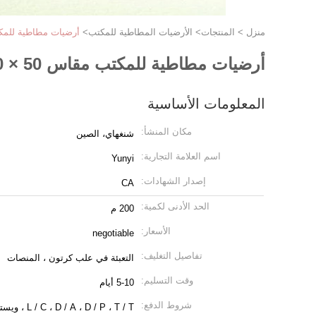
منزل
>
المنتجات
>
الأرضيات المطاطية للمكتب
>
أرضيات مطاطية للمكتب مقا
أرضيات مطاطية للمكتب مقاس 50 × 50 سم
المعلومات الأساسية
مكان المنشأ:
شنغهاي، الصين
اسم العلامة التجارية:
Yunyi
إصدار الشهادات:
CA
الحد الأدنى لكمية:
200 م
الأسعار:
negotiable
تفاصيل التغليف:
التعبئة في علب كرتون ، المنصات
وقت التسليم:
5-10 أيام
شروط الدفع:
L / C ، D / A ، D / P ، T / T ، ويسترن يونيون ، موني جرام