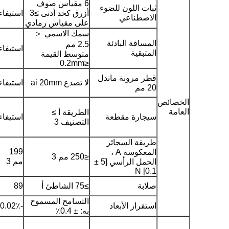
6 مقياس صوف
ثبات اللون للضوء
أزرق كحد أدنى ≥3
استيفاء
الاصطناعي
على مقياس رمادي
سمك الاسمي ＜
المسافة البادئة
2.5 مم
استيفاء
المتبقية
متوسط ​​القيمة
≤0.2mm
قطر مرونة ماندل
لا تصدع ai 20mm
استيفاء
20 مم
الخصائص
العامة
الطريقة أ ≥
سيجارة مقطعة
استيفاء
التصنيف 3
طريقة السجائر
199
المعكوسة A ،
≤250 مم 3
مم 3
الحمل الرأسي [5 ±
0.1] N
صلابة
≥75 الشاطئ أ
89
التسامح المسموح
استقرار الأبعاد
-0.02٪
به: ± 0.4٪