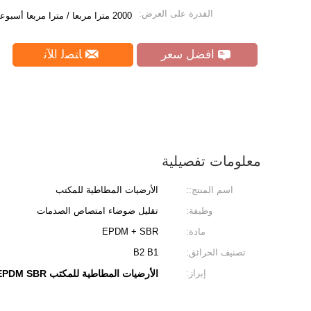
القدرة على العرض:
2000 مترا مربعا / مترا مربعا أسبوعيا
افضل سعر
ﺎﺘﺼﻟ ﺍﻶﻧ
معلومات تفصيلية
اسم المنتج::
الأرضيات المطاطية للمكتب
وظيفة:
تقليل ضوضاء امتصاص الصدمات
مادة:
EPDM + SBR
تصنيف الحرائق:
B2 B1
إبراز:
الأرضيات المطاطية للمكتب EPDM SBR