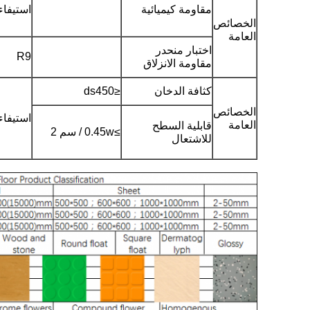
مقاومة كيميائية
استيفاء
الخصائص
العامة
اختبار منحدر
R9
مقاومة الانزلاق
كثافة الدخان
≤ds450
الخصائص
استيفاء
العامة
قابلية السطح
≥0.45w / سم 2
للاشتعال